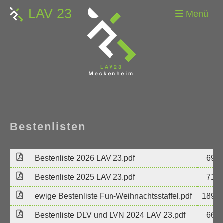
LAV 23
Menü
Bestenlisten
Bestenliste 2026 LAV 23.pdf
69 
Bestenliste 2025 LAV 23.pdf
71 
ewige Bestenliste Fun-Weihnachtsstaffel.pdf
189 
Bestenliste DLV und LVN 2024 LAV 23.pdf
66 